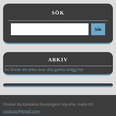
SÖK
Sök
ARKIV
Du finner ett arkiv över alla gamla inlägg här
Önskar du kontakta föreningens styrelse, maila till:
vastruss@gmail.com