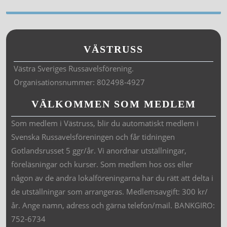
VÄSTRUSS
Västra Sveriges Russavelsförening.
Organisationsnummer: 802498-4927
VÄLKOMMEN SOM MEDLEM
Som medlem i Västruss, blir du automatiskt medlem i
Svenska Russavelsföreningen och får tidningen
Gotlandsrusset 5 ggr/år. Vi anordnar utställningar,
föreläsningar och kurser. Som medlem hos oss eller
någon av de andra lokalföreningarna har du rätt att delta i
de utställningar som arrangeras. Medlemsavgift: 300 kr/
år. Ange namn, adress och gärna telefon/mail. BANKGIRO:
752-6734