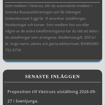
Som medlem i Västruss, blir du automatiskt medlem i
Svenska Russavelsföreningen och får tidningen
Gotlandsrusset 5 ggr/år. Vi anordnar utställningar,
föreläsningar och kurser. Som medlem hos oss eller
någon av de andra lokalföreningarna har du rätt att delta i
de utställningar som arrangeras. Medlemsavgift: 300 kr/
år. Ange namn, adress och gärna telefon/mail. BANKGIRO:
752-6734
SENASTE INLÄGGEN
Proposition till Västruss utställning 2026-09-
27 i Svenljunga.