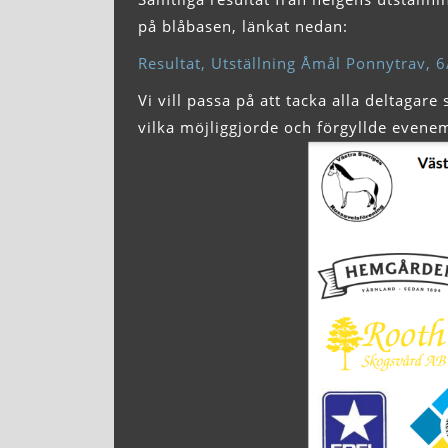
på blåbasen, länkat nedan:
Resultat, Utställning Åmål Ponnytrav, 
Vi vill passa på att tacka alla deltagar
vilka möjliggjorde och förgyllde evene