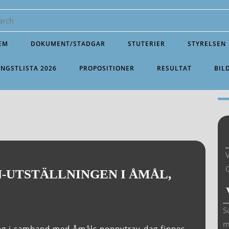
EM
DOKUMENT/STADGAR
STUTERIER
STYRELSEN
INGSTLISTA 2026
PROPOSITIONER
RESULTAT
BIL
V
N-UTSTÄLLNINGEN I ÅMÅL,
S
m