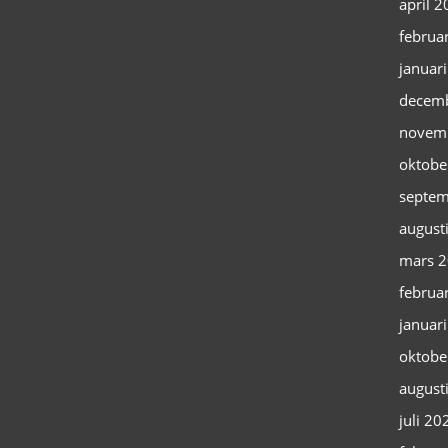
april 
februa
januar
decem
novem
oktobe
septem
august
mars 
februa
januar
oktobe
august
juli 20