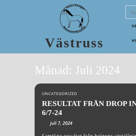
H
Västruss
H
Månad:
Juli 2024
UNCATEGORIZED
RESULTAT FRÅN DROP I
6/7-24
juli 7, 2024
Samtliga resultat från helgens utställning i samband med Åmåls ponnytrav-dag finnes