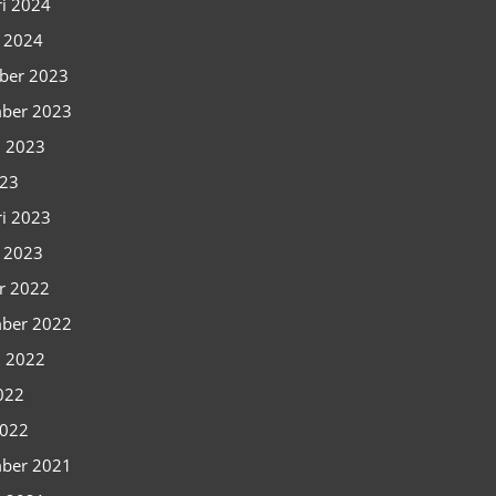
ri 2024
i 2024
ber 2023
ber 2023
i 2023
023
ri 2023
i 2023
r 2022
ber 2022
i 2022
2022
2022
ber 2021