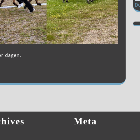
Du
er dagen.
hives
Meta