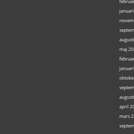
februa
januar
novem
septem
august
maj 2
februa
januar
oktobe
septem
august
april 
mars 
septem