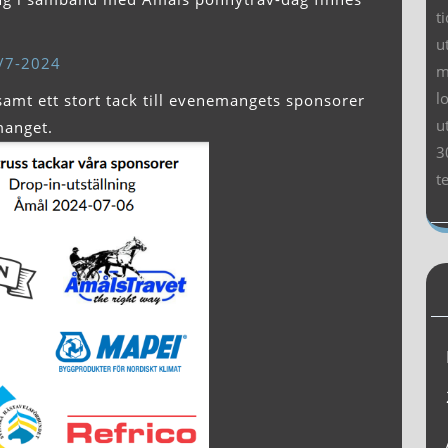
t
u
6/7-2024
m
l
e samt ett stort tack till evenemangets sponsorer
u
manget.
3
t