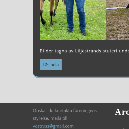
Bilder tagna av Liljestrands stuteri und
Läs hela
Arc
Önskar du kontakta föreningens
styrelse, maila till:
vastruss@gmail.com