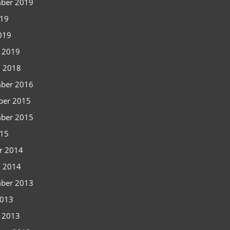
ber 2019
019
2019
i 2019
i 2018
ber 2016
ber 2015
ber 2015
015
r 2014
i 2014
ber 2013
2013
i 2013