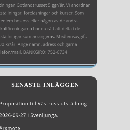
idningen Gotlandsrusset 5 ggr/år. Vi anordnar
tställningar, föreläsningar och kurser. Som
edlem hos oss eller någon av de andra
okalföreningarna har du rätt att delta i de
tställningar som arrangeras. Medlemsavgift:
00 kr/år. Ange namn, adress och gärna
elefon/mail. BANKGIRO: 752-6734
SENASTE INLÄGGEN
Proposition till Västruss utställning
2026-09-27 i Svenljunga.
Årsmöte