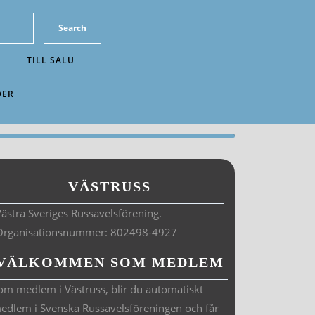
TILL SALU
DER
VÄSTRUSS
ästra Sveriges Russavelsförening.
Organisationsnummer: 802498-4927
VÄLKOMMEN SOM MEDLEM
om medlem i Västruss, blir du automatiskt
edlem i Svenska Russavelsföreningen och får