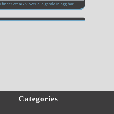
 finner ett arkiv över alla gamla inlägg här
Categories