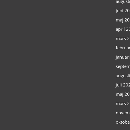
august
juni 2
maj 2
april 
mars 
februa
januar
septem
august
juli 20
maj 2
mars 
novem
oktobe