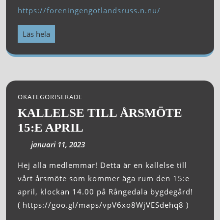
https://foreningengotlandsruss.n.nu/
Läs hela
OKATEGORISERADE
KALLELSE TILL ÅRSMÖTE
15:E APRIL
januari 11, 2023
Hej alla medlemmar! Detta är en kallelse till
vårt årsmöte som kommer äga rum den 15:e
april, klockan 14.00 på Rångedala bygdegård!
( https://goo.gl/maps/vpV6xo8WjVESdehq8 )