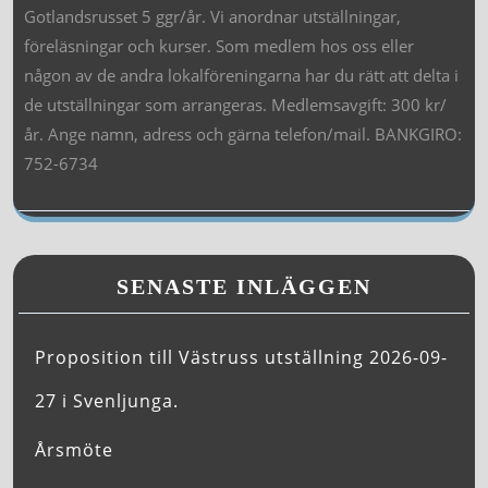
Gotlandsrusset 5 ggr/år. Vi anordnar utställningar,
föreläsningar och kurser. Som medlem hos oss eller
någon av de andra lokalföreningarna har du rätt att delta i
de utställningar som arrangeras. Medlemsavgift: 300 kr/
år. Ange namn, adress och gärna telefon/mail. BANKGIRO:
752-6734
SENASTE INLÄGGEN
Proposition till Västruss utställning 2026-09-
27 i Svenljunga.
Årsmöte