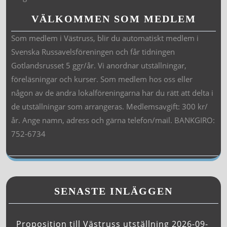
VÄLKOMMEN SOM MEDLEM
Som medlem i Västruss, blir du automatiskt medlem i
Svenska Russavelsföreningen och får tidningen
Gotlandsrusset 5 ggr/år. Vi anordnar utställningar,
föreläsningar och kurser. Som medlem hos oss eller
någon av de andra lokalföreningarna har du rätt att delta i
de utställningar som arrangeras. Medlemsavgift: 300 kr/
år. Ange namn, adress och gärna telefon/mail. BANKGIRO:
752-6734
SENASTE INLÄGGEN
Proposition till Västruss utställning 2026-09-