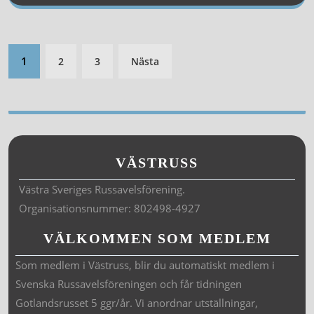
1
2
3
Nästa
VÄSTRUSS
Västra Sveriges Russavelsförening.
Organisationsnummer: 802498-4927
VÄLKOMMEN SOM MEDLEM
Som medlem i Västruss, blir du automatiskt medlem i
Svenska Russavelsföreningen och får tidningen
Gotlandsrusset 5 ggr/år. Vi anordnar utställningar,