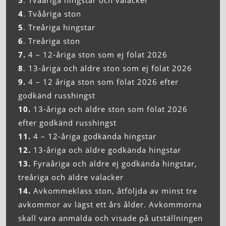
3
. Tvååriga hingstar och valacker
4
. Tvååriga ston
5
. Treåriga hingstar
6
. Treåriga ston
7.
4 – 12-åriga ston som ej fölat 2026
8
. 13-åriga och äldre ston som ej fölat 2026
9.
4 – 12 åriga ston som fölat 2026 efter
godkänd russhingst
10.
13-åriga och äldre ston som fölat 2026
efter godkänd russhingst
11.
4 – 12-åriga godkända hingstar
12.
13-åriga och äldre godkända hingstar
13.
Fyraåriga och äldre ej godkända hingstar,
treåriga och äldre valacker
14.
Avkommeklass ston, åtföljda av minst tre
avkommor av lägst ett års ålder. Avkommorna
skall vara anmälda och visade på utställningen