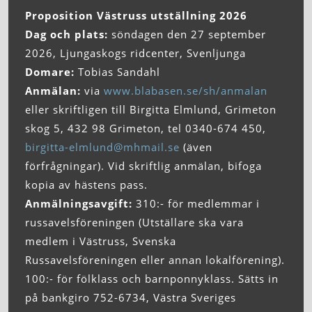
Proposition Västruss utställning 2026
Dag och plats:
söndagen den 27 september
2026, Ljungaskogs ridcenter, Svenljunga
Domare:
Tobias Sandahl
Anmälan:
via
www.blabasen.se/sh/anmalan
eller skriftligen till Birgitta Elmlund, Grimeton
skog 5, 432 98 Grimeton, tel 0340-674 450,
birgitta-elmlund@mhmail.se
(även
förfrågningar). Vid skriftlig anmälan, bifoga
kopia av hästens pass.
Anmälningsavgift:
310:- för medlemmar i
russavelsföreningen (Utställare ska vara
medlem i Västruss, Svenska
Russavelsföreningen eller annan lokalförening).
100:- för fölklass och barnponnyklass. Sätts in
på bankgiro 752-6734, Västra Sveriges