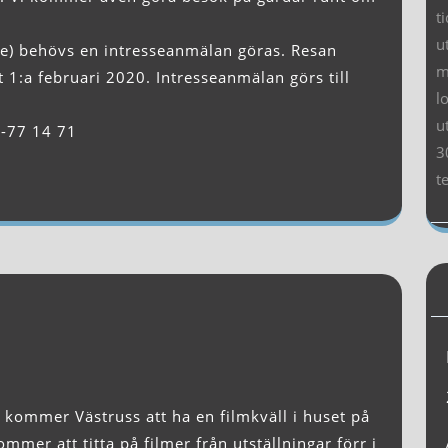
t
u
de) behövs en intresseanmälan göras. Resan
m
1:a februari 2020. Intresseanmälan görs till
l
u
7-77 14 71
3
t
mmer att titta på filmer från utställningar förr i