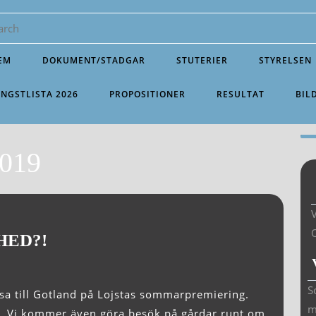
EM
DOKUMENT/STADGAR
STUTERIER
STYRELSEN
INGSTLISTA 2026
PROPOSITIONER
RESULTAT
BIL
019
V
HED?!
S
m
li. Vi kommer även göra besök på gårdar runt om