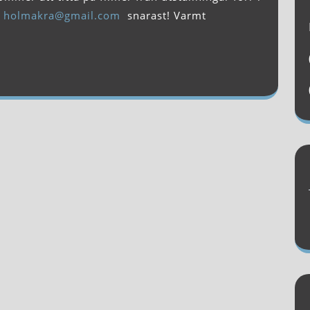
n
holmakra@gmail.com
snarast! Varmt