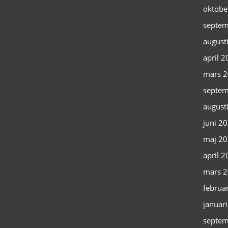
oktobe
septem
august
april 
mars 
septem
august
juni 2
maj 2
april 
mars 
februa
januar
septem