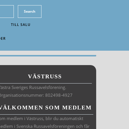
TILL SALU
DER
VÄSTRUSS
ästra Sveriges Russavelsförening.
Organisationsnummer: 802498-4927
VÄLKOMMEN SOM MEDLEM
om medlem i Västruss, blir du automatiskt
edlem i Svenska Russavelsföreningen och får