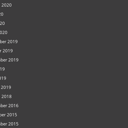
i 2020
20
020
2020
ber 2019
r 2019
ber 2019
019
2019
i 2019
i 2018
ber 2016
ber 2015
ber 2015