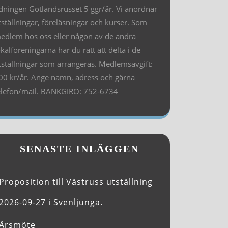
idningen Gotlandsrusset 5 ggr/år. Vi anordnar
tställningar, föreläsningar och kurser. Som
edlem hos oss eller någon av de andra
okalföreningarna har du rätt att delta i de
tställningar som arrangeras. Medlemsavgift:
00 kr/år. Ange namn, adress och gärna
elefon/mail. BANKGIRO: 752-6734
SENASTE INLÄGGEN
Proposition till Västruss utställning
2026-09-27 i Svenljunga.
Årsmöte