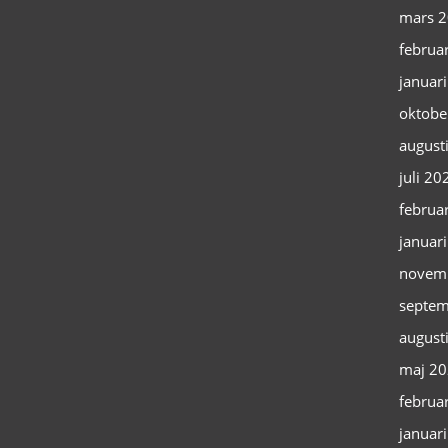
mars 
februa
januar
oktobe
august
juli 20
februa
januar
novem
septem
august
maj 2
februa
januar