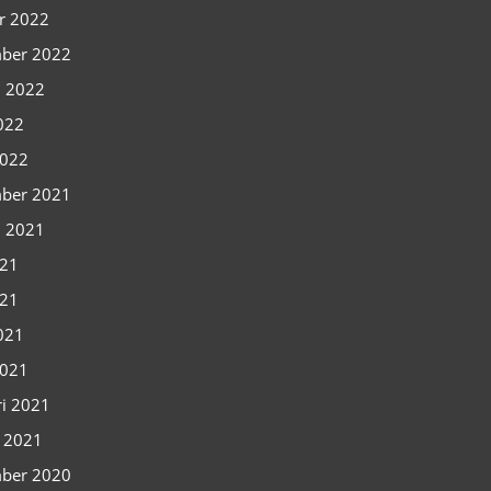
r 2022
ber 2022
i 2022
2022
2022
ber 2021
i 2021
021
021
2021
2021
ri 2021
i 2021
ber 2020