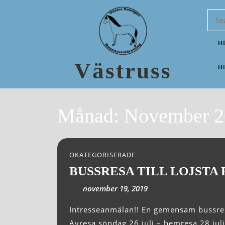
H
Västruss
H
Månad:
November 2
OKATEGORISERADE
BUSSRESA TILL LOJSTA 
november 19, 2019
Intresseanmälan!! En gemensam bussresa till Gotland på Lojstas sommarpremiering.
Avresa söndag 26 juli – hemresa 28 ju