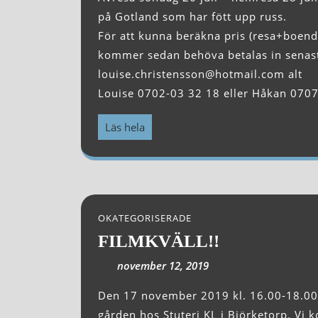
på Gotland som har fött upp russ.
För att kunna beräkna pris (resa+boen
kommer sedan behöva betalas in senast 
louise.christensson@hotmail.com alt
Louise 0702-03 32 18 eller Håkan 070
Läs hela
OKATEGORISERADE
FILMKVÄLL!!
november 12, 2019
Den 17 november 2019 kl. 16.00-18.00 kommer Västruss att ha en filmkväll i huset på
gården hos Stuteri KL i Björketorp. Vi ko