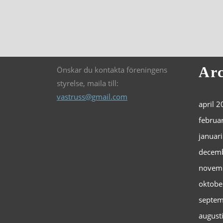
Arc
Önskar du kontakta föreningens
styrelse, maila till:
vastruss@gmail.com
april 
februa
januar
decem
novem
oktobe
septem
august