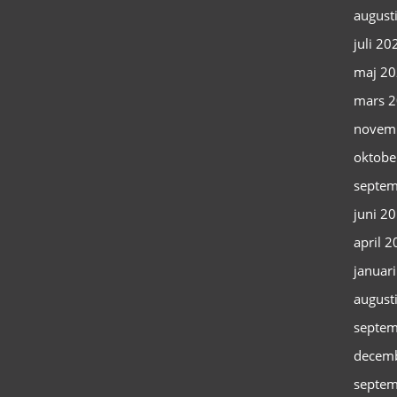
august
juli 20
maj 2
mars 
novem
oktobe
septem
juni 2
april 
januar
august
septem
decem
septem