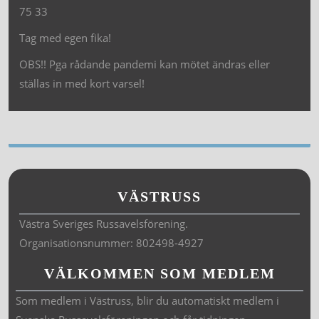
75 33
Tag med egen fika!
OBS!! Pga rådande pandemi kan mötet ändras eller
ställas in med kort varsel!
VÄSTRUSS
Västra Sveriges Russavelsförening.
Organisationsnummer: 802498-4927
VÄLKOMMEN SOM MEDLEM
Som medlem i Västruss, blir du automatiskt medlem i