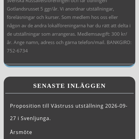
Svenska Russavelsföreningen och får tidningen
Gotlandsrusset 5 ggr/år. Vi anordnar utställningar,
föreläsningar och kurser. Som medlem hos oss eller
någon av de andra lokalföreningarna har du rätt att delta i
de utställningar som arrangeras. Medlemsavgift: 300 kr/
år. Ange namn, adress och gärna telefon/mail. BANKGIRO:
752-6734
SENASTE INLÄGGEN
Proposition till Västruss utställning 2026-09-
27 i Svenljunga.
Årsmöte