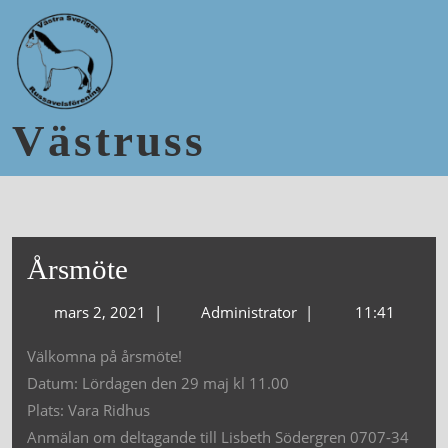
Västruss
Årsmöte
mars 2, 2021
|
Administrator
|
11:41
Välkomna på årsmöte!
Datum: Lördagen den 29 maj kl 11.00
Plats: Vara Ridhus
Anmälan om deltagande till Lisbeth Södergren 0707-34