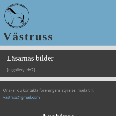
Västruss
Läsarnas bilder
[nggallery id=7]
Önskar du kontakta föreningens styrelse, maila till:
vastruss@gmail.com