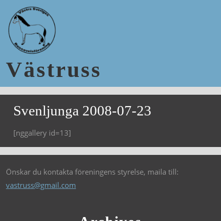
Västruss
Svenljunga 2008-07-23
[nggallery id=13]
Önskar du kontakta föreningens styrelse, maila till:
vastruss@gmail.com