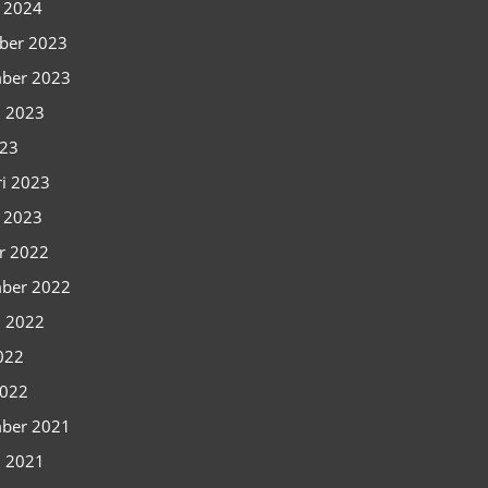
i 2024
ber 2023
ber 2023
i 2023
023
ri 2023
i 2023
r 2022
ber 2022
i 2022
2022
2022
ber 2021
i 2021