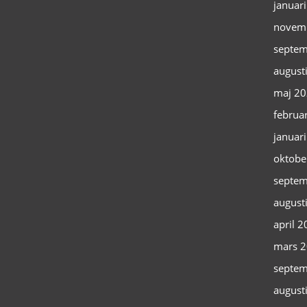
januar
novem
septem
august
maj 2
februa
januar
oktobe
septem
august
april 
mars 
septem
august