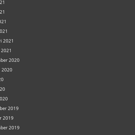
021
021
2021
2021
ri 2021
i 2021
ber 2020
i 2020
20
020
2020
ber 2019
r 2019
ber 2019