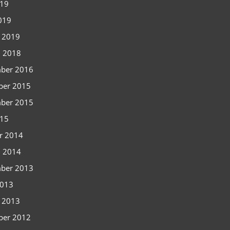
019
2019
i 2019
i 2018
ber 2016
ber 2015
ber 2015
015
r 2014
i 2014
ber 2013
2013
i 2013
ber 2012