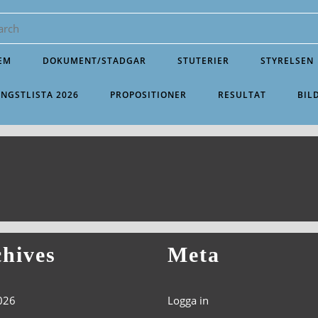
EM
DOKUMENT/STADGAR
STUTERIER
STYRELSEN
INGSTLISTA 2026
PROPOSITIONER
RESULTAT
BIL
hives
Meta
2026
Logga in