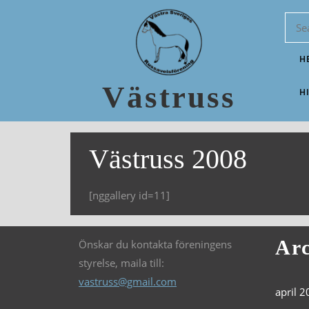
H
Västruss
H
Västruss 2008
[nggallery id=11]
Arc
Önskar du kontakta föreningens
styrelse, maila till:
vastruss@gmail.com
april 