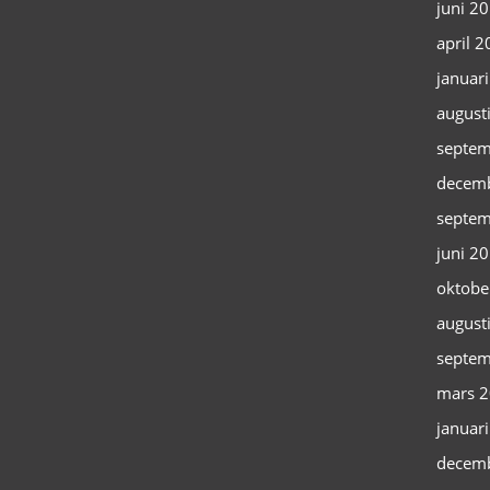
juni 2
april 
januar
august
septem
decem
septem
juni 2
oktobe
august
septem
mars 
januar
decem