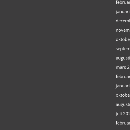
februa
januar
decem
novem
oktobe
septem
august
mars 
februa
januar
oktobe
august
juli 20
februa