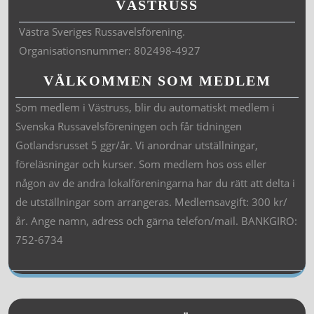
VÄSTRUSS
Västra Sveriges Russavelsförening.
Organisationsnummer: 802498-4927
VÄLKOMMEN SOM MEDLEM
Som medlem i Västruss, blir du automatiskt medlem i
Svenska Russavelsföreningen och får tidningen
Gotlandsrusset 5 ggr/år. Vi anordnar utställningar,
föreläsningar och kurser. Som medlem hos oss eller
någon av de andra lokalföreningarna har du rätt att delta i
de utställningar som arrangeras. Medlemsavgift: 300 kr/
år. Ange namn, adress och gärna telefon/mail. BANKGIRO:
752-6734