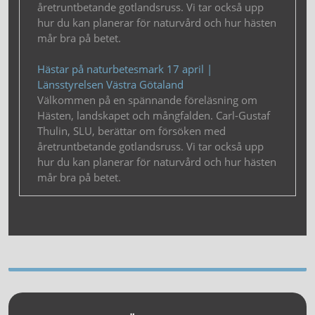
åretruntbetande gotlandsruss. Vi tar också upp
hur du kan planerar för naturvård och hur hästen
mår bra på betet.
Hästar på naturbetesmark 17 april |
Länsstyrelsen Västra Götaland
Välkommen på en spännande föreläsning om
Hästen, landskapet och mångfalden. Carl-Gustaf
Thulin, SLU, berättar om försöken med
åretruntbetande gotlandsruss. Vi tar också upp
hur du kan planerar för naturvård och hur hästen
mår bra på betet.