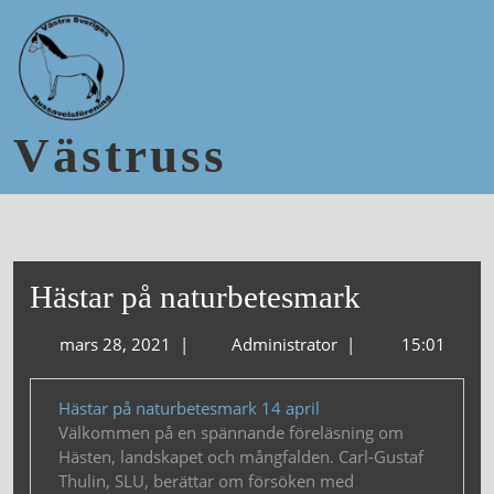
Västruss
Hästar på naturbetesmark
mars 28, 2021
|
Administrator
|
15:01
Hästar på naturbetesmark 14 april
Välkommen på en spännande föreläsning om
Hästen, landskapet och mångfalden. Carl-Gustaf
Thulin, SLU, berättar om försöken med