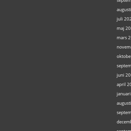
septem
august
juli 20
maj 2
mars 
novem
oktobe
septem
juni 2
april 
januar
august
septem
decem