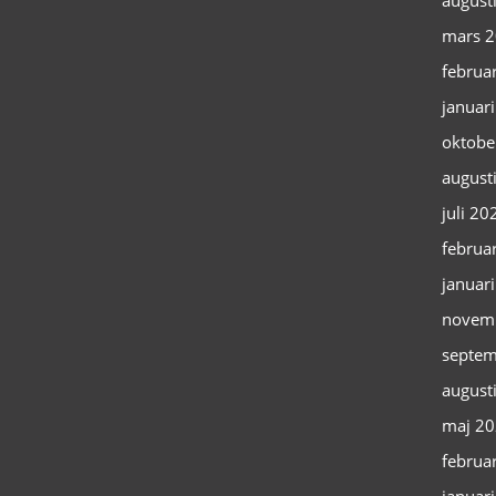
august
mars 
februa
januar
oktobe
august
juli 20
februa
januar
novem
septem
august
maj 2
februa