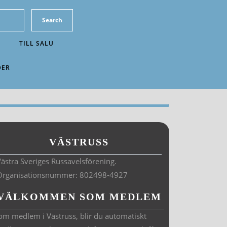
TILL SALU
DER
VÄSTRUSS
ästra Sveriges Russavelsförening.
Organisationsnummer: 802498-4927
VÄLKOMMEN SOM MEDLEM
om medlem i Västruss, blir du automatiskt