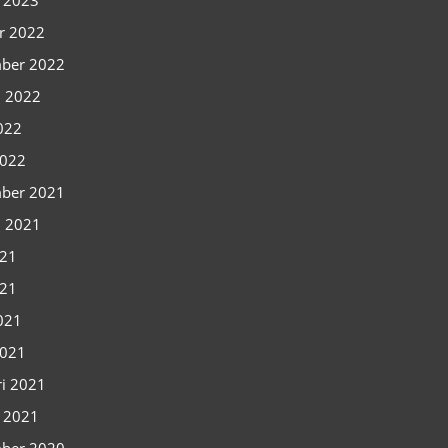
i 2023
r 2022
ber 2022
i 2022
2022
2022
ber 2021
i 2021
021
021
2021
2021
ri 2021
i 2021