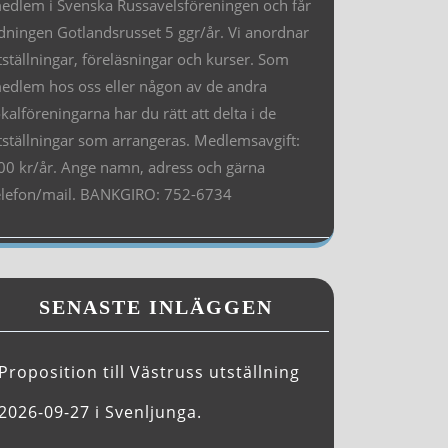
edlem i Svenska Russavelsföreningen och får
idningen Gotlandsrusset 5 ggr/år. Vi anordnar
tställningar, föreläsningar och kurser. Som
edlem hos oss eller någon av de andra
okalföreningarna har du rätt att delta i de
tställningar som arrangeras. Medlemsavgift:
00 kr/år. Ange namn, adress och gärna
elefon/mail. BANKGIRO: 752-6734
SENASTE INLÄGGEN
Proposition till Västruss utställning
2026-09-27 i Svenljunga.