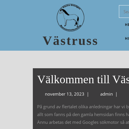
H
Västruss
H
Välkommen till Väs
november 13, 2023
|
admin
|
På grund av flertalet olika anledningar har vi b
allt som fanns på den gamla hemsidan finns hä
Ännu arbetas det med Googles sökmotor så att d