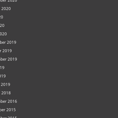
ber 2020
i 2020
20
020
2020
ber 2019
r 2019
ber 2019
019
2019
i 2019
i 2018
ber 2016
ber 2015