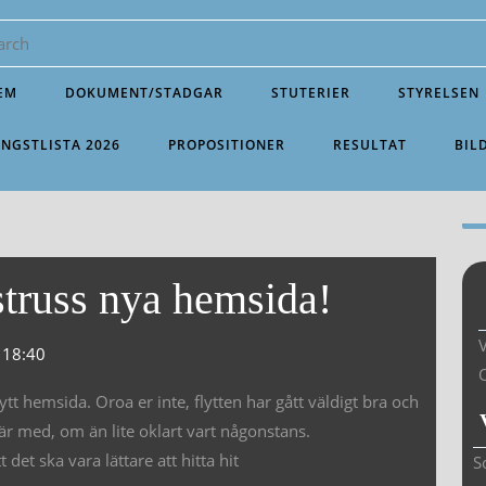
EM
DOKUMENT/STADGAR
STUTERIER
STYRELSEN
INGSTLISTA 2026
PROPOSITIONER
RESULTAT
BIL
truss nya hemsida!
V
18:40
ytt hemsida. Oroa er inte, flytten har gått väldigt bra och
r med, om än lite oklart vart någonstans.
et ska vara lättare att hitta hit
S