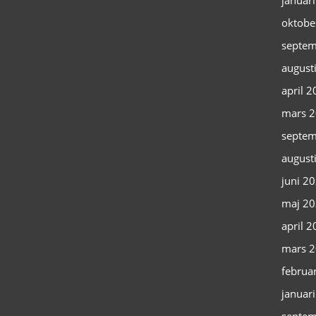
januar
oktobe
septem
august
april 
mars 
septem
august
juni 2
maj 2
april 
mars 
februa
januar