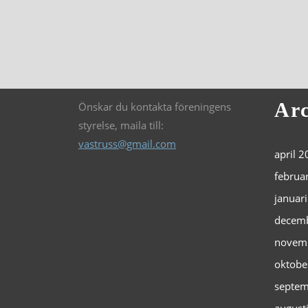
Arc
Önskar du kontakta föreningens
styrelse, maila till:
vastruss@gmail.com
april 
februa
januar
decem
novem
oktobe
septem