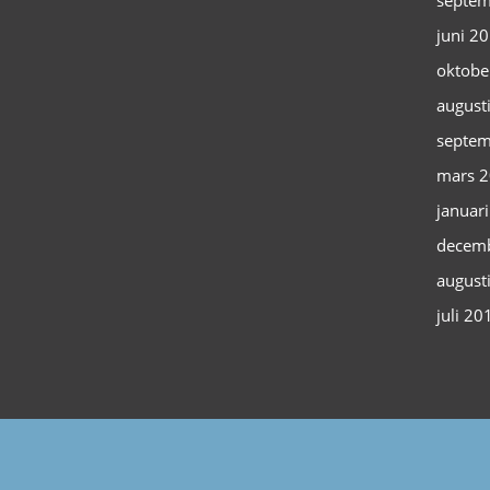
septem
juni 2
oktobe
august
septem
mars 
januar
decem
august
juli 20