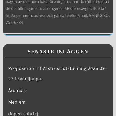
någon av de andra lokalföreningarna har du rätt att delta i
de utställningar som arrangeras. Medlemsavgift: 300 kr/
år. Ange namn, adress och gärna telefon/mail. BANKGIRO:
752-6734
SENASTE INLÄGGEN
Proposition till Västruss utställning 2026-09-
27 i Svenljunga.
Årsmöte
Medlem
(ingen rubrik)