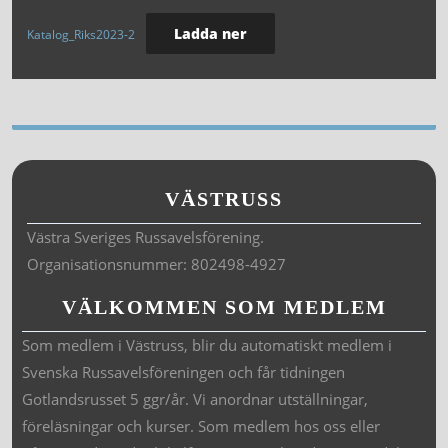
Ladda ner
Katalog_Riks2023-2
VÄSTRUSS
Västra Sveriges Russavelsförening.
Organisationsnummer: 802498-4927
VÄLKOMMEN SOM MEDLEM
Som medlem i Västruss, blir du automatiskt medlem i
Svenska Russavelsföreningen och får tidningen
Gotlandsrusset 5 ggr/år. Vi anordnar utställningar,
föreläsningar och kurser. Som medlem hos oss eller