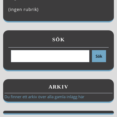
(ingen rubrik)
SÖK
Sök
ARKIV
Du finner ett arkiv över alla gamla inlägg här