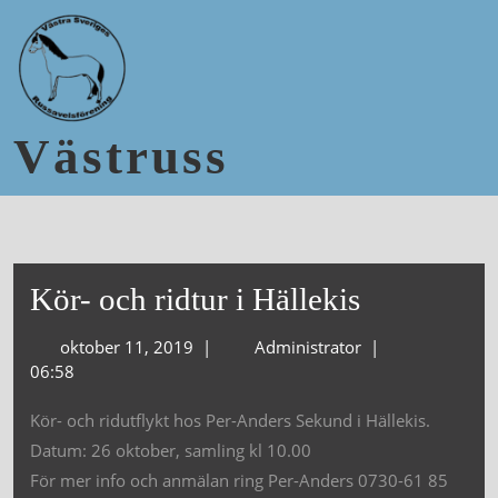
Västruss
Kör- och ridtur i Hällekis
oktober 11, 2019
|
Administrator
|
06:58
Kör- och ridutflykt hos Per-Anders Sekund i Hällekis.
Datum: 26 oktober, samling kl 10.00
För mer info och anmälan ring Per-Anders 0730-61 85