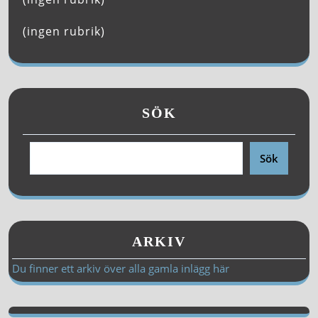
(ingen rubrik)
SÖK
Sök
ARKIV
Du finner ett arkiv över alla gamla inlägg här