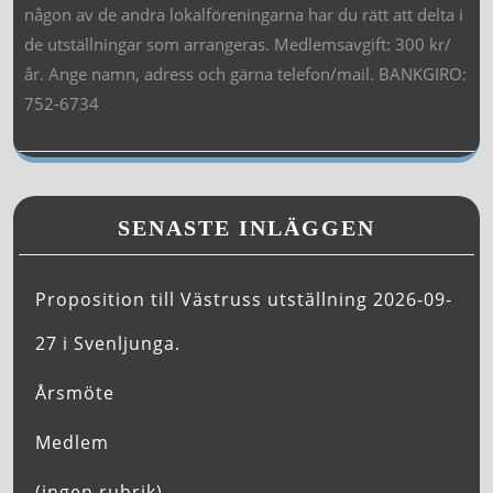
någon av de andra lokalföreningarna har du rätt att delta i
de utställningar som arrangeras. Medlemsavgift: 300 kr/
år. Ange namn, adress och gärna telefon/mail. BANKGIRO:
752-6734
SENASTE INLÄGGEN
Proposition till Västruss utställning 2026-09-
27 i Svenljunga.
Årsmöte
Medlem
(ingen rubrik)