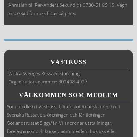
Anmälan till Per-Anders Sekund på 0730-61 85 15. Vagn
anpassad för russ finns på plats.
VÄSTRUSS
Västra Sveriges Russavelsförening.
Organisationsnummer: 802498-4927
VÄLKOMMEN SOM MEDLEM
Som medlem i Västruss, blir du automatiskt medlem i
Svenska Russavelsföreningen och får tidningen
Gotlandsrusset 5 ggr/år. Vi anordnar utställningar,
föreläsningar och kurser. Som medlem hos oss eller