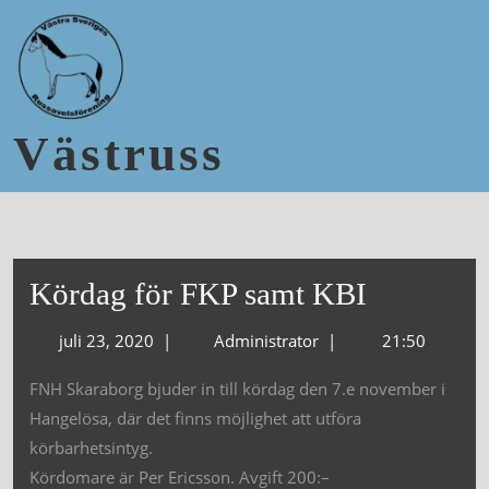
Västruss
Kördag för FKP samt KBI
juli 23, 2020
|
Administrator
|
21:50
FNH Skaraborg bjuder in till kördag den 7.e november i
Hangelösa, där det finns möjlighet att utföra
körbarhetsintyg.
Kördomare är Per Ericsson. Avgift 200:–