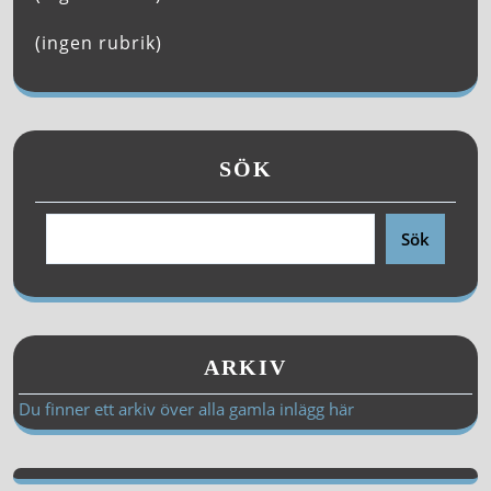
(ingen rubrik)
SÖK
Sök
ARKIV
Du finner ett arkiv över alla gamla inlägg här