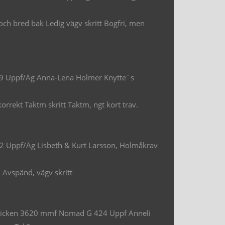
ch bred bak Ledig vägv skritt Bogfri, men
19 Uppf/Äg Anna-Lena Holmer Knytte´s
rrekt Taktm skritt Taktm, ngt kort trav.
62 Uppf/Äg Lisbeth & Kurt Larsson, Holmåkrav
d Avspänd, vägv skritt
dicken 3620 mmf Nomad G 424 Uppf Anneli