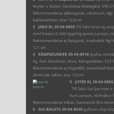
Knytte´s Stuteri, Gärdslösa Skattegård, 590 2
Rekommenderas ejRastypiskt, välutvLort, lågt an
bakbenarbete i trav 123ccm
3 JAKO KL 30-04-8860
Till Salu! brun stj 
mmf Karens G 400 Uppf/Äg Jennie Larsson, H
Rekommenderas ej Rastypisk, kvadratisk Ngt kor
121 cm
4 KÄMPEDUNDER 30-04-8916
ljusfux strim
Äg Fam Stockman, Stora Kämpaslätten, 533 
Rekommenderas ej Högställd, outvecklad Rasty
skritt Lätt, taktm, trav 125cm
5 JUTER KL 30-04-8866
Juter KL
Till Salu! fux ljus man
Kurt Larsson, Holmåkra 1
Rekommenderas Välutv, harmonisk Bra resning, 
6 SUS BAILEYS 30-04-8830
gulbrun vhip chi