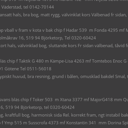
1 Väderstad, tel 0142-70144
satt hals, bra bog, matt rygg, välvinklat kors Välbenad fr sidan, t
snopp vball v fram v kota v bak chip f Hadar 539 m Fonda 4295 
olmåkrav 16, 519 94 Björketorp, Tel 0320-60424
t hals, välvinklad bog, sluttande kors Fr sidan välbenad, tåvid f
bläs chip f Taktik G 480 m Kämpe-Lisa 4263 mf Tomtebos Enoc
91 Götene Tel 0511-56018
piskt huvud, bra resning, grund i bålen, omusklad bakdel Smal, t
 o svans bläs chip f Toker 503 m Xtana 3377 mf MajorG418 mm
6, 519 94 Björketorp, tel 0320-60424
kraftfull bog, harmonisk sida Rel. korrekt fram, ngt instabil b
p f Ymp 515 m Susscrofa 4373 mf Konstantin 341 mm Dorina Sp