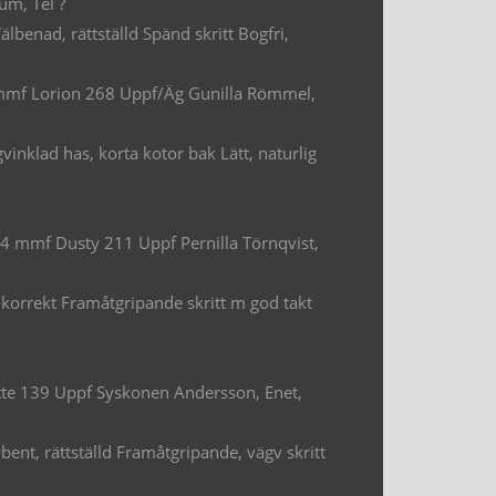
um, Tel ?
benad, rättställd Spänd skritt Bogfri,
 mmf Lorion 268 Uppf/Äg Gunilla Römmel,
inklad has, korta kotor bak Lätt, naturlig
 mmf Dusty 211 Uppf Pernilla Törnqvist,
 korrekt Framåtgripande skritt m god takt
te 139 Uppf Syskonen Andersson, Enet,
ent, rättställd Framåtgripande, vägv skritt