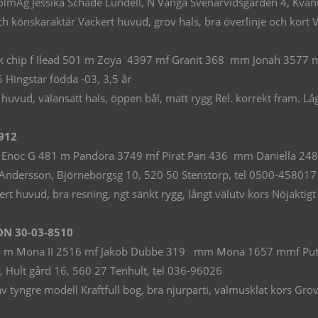
lmÄg Jessika Schade Lundell, N Vånga Svenarvidsgården 4, Kvän
könskaraktär Vackert huvud, grov hals, bra överlinje och kort Väl
ak chip f Ilead 501 m Zoya 4397 mf Granit 368 mm Jonah 3577
 Hingstar födda -03, 3,5 år
uvud, välansatt hals, öppen bål, matt rygg Rel. korrekt fram. Lågv
912
s Enoc G 481 m Pandora 3749 mf Pirat Pan 436 mm Daniella 2484
 Andersson, Björneborgsg 10, 520 50 Stenstorp, tel 0500-458017
t huvud, bra resning, ngt sänkt rygg, långt välutv kors Nöjaktigt
N 30-03-8510
 480 m Mona II 2516 mf Jakob Dubbe 319 mm Mona 1657 mmf Put
 Hult gård 16, 560 27 Tenhult, tel 036-96026
yngre modell Kraftfull bog, bra njurparti, välmusklat kors Grovb