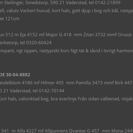
m Steilinger, Smedstorp, 590 21 Väderstad, tel 0142-21899
välutv Vackert huvud, kort hals, gott djup i bog och bål, rastypi
het 121cm
Ursus 512 m Eja 4152 mf Major G 418 mm Zitan 3732 mmf Orusst 
örketorp, tel 0320-60424
arti, ngt öppen, rastypiskt kors Ngt tät & tåvid i övrigt harmoni
E 30-04-8882
andelblom 4186 mf Hilmer 495 mm Pamilla 3473 mmf Birk 447 
0 21 Väderstad, tel 0142-70144
 hals, välvinklad bog, bra överlinje Från sidan välbenad, nöjakti
 Epik 541 m Alfa 4227 mf Allgunnens Qvantas G 457 mm Mona 24