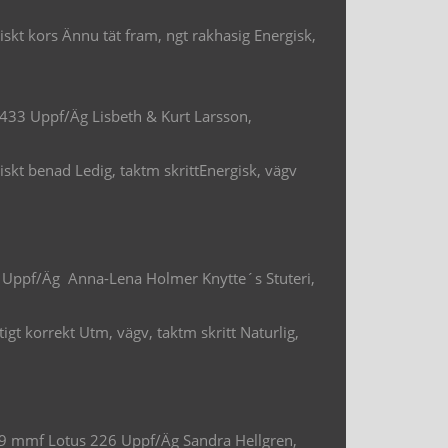
skt kors Ännu tät fram, ngt rakhasig Energisk,
433 Uppf/Äg Lisbeth & Kurt Larsson,
skt benad Ledig, taktm skrittEnergisk, vägv
Uppf/Äg Anna-Lena Holmer Knytte´s Stuteri,
gt korrekt Utm, vägv, taktm skritt Naturlig,
49 mmf Lotus 226 Uppf/Äg Sandra Hellgren,