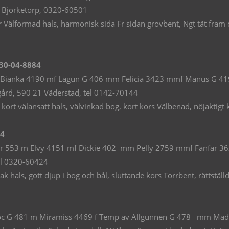
4 Björketorp, 0320-60501
lformad hals, harmonisk sida Fr sidan grovbent, Ngt tät fram o
30-04-8884
 m Bianka 4190 mf Lagun G 406 mm Felicia 3423 mmf Manus G 4
egård, 590 21 Väderstad, tel 0142-70144
t välansatt hals, välvinkad bog, kort kors Välbenad, nöjaktigt ko
64
ane´r 553 m Elvy 4151 mf Dickie 402 mm Pelly 2759 mmf Fanfar 3
el 0320-60424
hals, gott djup i bog och bål, sluttande kors Torrbent, rättställ
noc G 481 m Miramiss 4469 f Temp av Allgunnen G 478 mm Ma