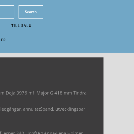
TILL SALU
DER
 539 m Doja 3976 mf Major G 418 mm Tindra
a ledgångar, ännu tätSpänd, utvecklingsbar
f Jesper 340 Uppf/Äg Anna-Lena Holmer