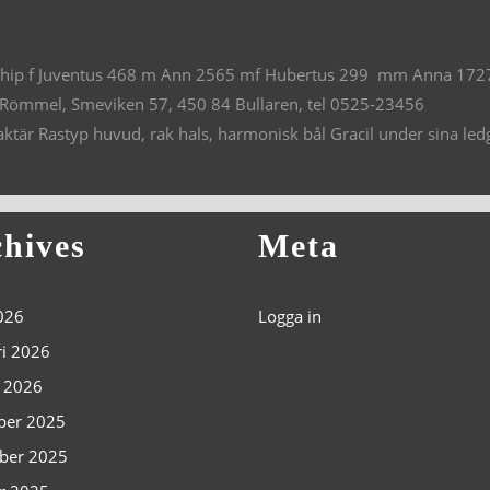
 chip f Juventus 468 m Ann 2565 mf Hubertus 299 mm Anna 1727
 Römmel, Smeviken 57, 450 84 Bullaren, tel 0525-23456
är Rastyp huvud, rak hals, harmonisk bål Gracil under sina ledgå
hives
Meta
2026
Logga in
ri 2026
i 2026
ber 2025
ber 2025