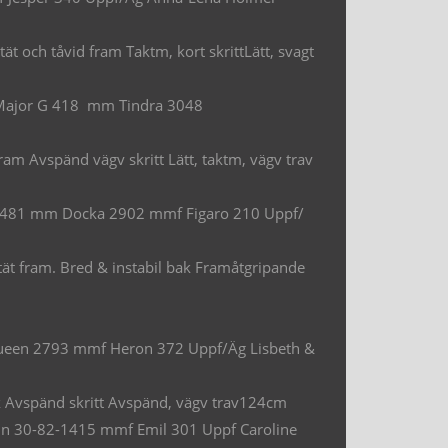
ät och tåvid fram Taktm, kort skrittLätt, svagt
mf Major G 418 mm Tindra 3048
ram Avspänd vägv skritt Lätt, taktm, vägv trav
 G 481 mm Docka 2902 mmf Figaro 210 Uppf/
ät fram. Bred & instabil bak Framåtgripande
 Queen 2793 mmf Heron 372 Uppf/Äg Lisbeth &
ak Avspänd skritt Avspänd, vägv trav124cm
in 30-82-1415 mmf Emil 301 Uppf Caroline