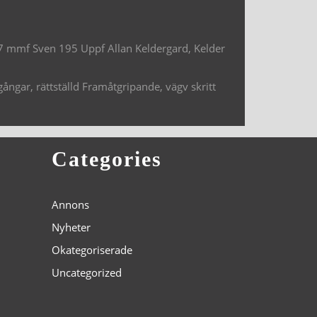
 mmf Sven 195 Uppf Allan Keldergard, Kelder
ngar, rättställd Framåtgripande, vägv skritt
Categories
Annons
Nyheter
Okategoriserade
Uncategorized