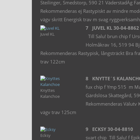
Steilinger, Smedstorp, 590 21 VäderstadÄg Fa
Rekommenderas ej Rastypiskt av mindre modell, 
vägv skritt Energisk trav m svag ryggverksam
7 JUVEL KL 30-04-8862
Juvel KL
Till Salu! brun chip f 
Holmåkrav 16, 519 94 Bj
Rekommenderas Rastypisk, långsträckt Bra framp
trav 122cm
8 KNYTTE´S KALANCHO
fux chip f Ymp 515 m M
Knyttes
Gärdslösa Skattegård, 59
Kalanchoe
Rekommenderas Välutv Kort
vägv trav 125cm
9 ECKSY 30-04-8810
Ecksy
svart chip Till Salu! f