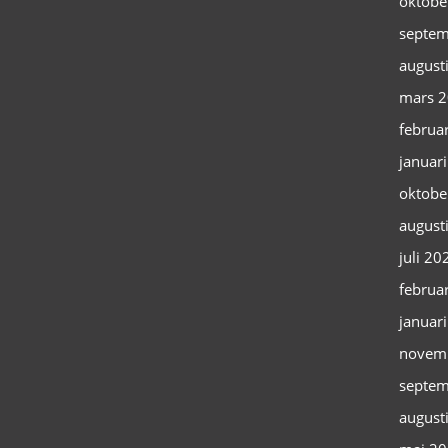
oktobe
septem
august
mars 
februa
januar
oktobe
august
juli 20
februa
januar
novem
septem
august