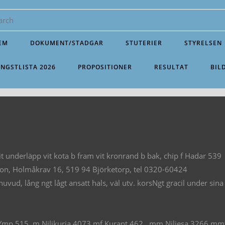
EM
DOKUMENT/STADGAR
STUTERIER
STYRELSEN
INGSTLISTA 2026
PROPOSITIONER
RESULTAT
BIL
 vit underläpp vit kota b fram vit kronrand b bak, chip f Hadar
on, Holmåkrav 16, 519 94 Björketorp, tel 0320-60424
ud, lång ngt lågt ansatt hals, väl utv. korsNgt gracil under sin
 Ymp 515 m Niljkuria 4073 mf Kurant 462 mm Niljesa 3266 mm