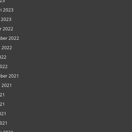
023
ri 2023
i 2023
r 2022
ber 2022
i 2022
2022
2022
ber 2021
i 2021
021
021
2021
2021