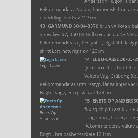
Andersson Hugoh, Tidaho
Rekommenderas Välutv, harmonisk, bra ras och 
utvecklingsbar trav 123cm
13 GARMUND 30-04-8576
brun vit kota v b
Smeviken 57, 450 84 Bullaren, tel 0525-23456
Rekommenderas ej Rastypisk, lågställd Rastyp h
skritt Lätt, naturlig trav 120cm
14 LEGO-LASSE 30-03-8
Lego-Lasse
ljusbrun chip f Tomtebo
Valters Väg, GråboÄg Bo
Rekommenderas Utm rastyp, långa linjer Vacker
Bogfri, vägv, energisk trav 124cm
15 ENETS OP ANDERSSO
fux stj chip f Taktik G
Enets Op
LänghemÄg Lisa Rydberg,
Andersson
Rekommenderas Välutv av t
Bogfri, bra bakbensarbete 124cm