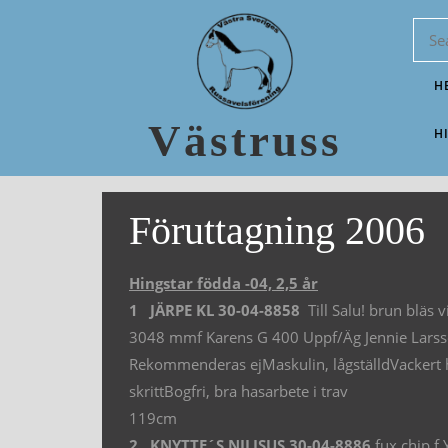
H
Västruss
H
Föruttagning 2006
Hingstar födda -04, 2,5 år
1 JÄRPE KL 30-04-8858
Till Salu! brun bläs
3048 mmf Karens G 400 Uppf/Äg Jennie Larss
Rekommenderas ejMaskulin, lågställdVackert huv
skrittBogfri, bra hasarbete i trav
119cm
2 KNYTTE´S NILJSUS 30-04-8886
fux chip f