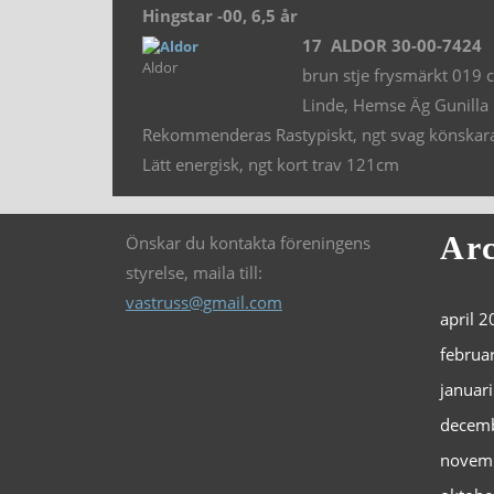
Hingstar -00, 6,5 år
17 ALDOR 30-00-7424
Aldor
brun stje frysmärkt 019
Linde, Hemse Äg Gunilla
Rekommenderas Rastypiskt, ngt svag könskarakt
Lätt energisk, ngt kort trav 121cm
Arc
Önskar du kontakta föreningens
styrelse, maila till:
vastruss@gmail.com
april 
februa
januar
decem
novem