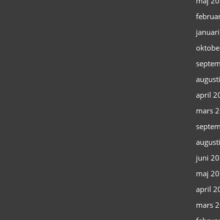
maj 2
februa
januar
oktobe
septem
august
april 
mars 
septem
august
juni 2
maj 2
april 
mars 