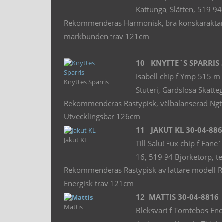
Kattunga, Slätten, 519 9
Rekommenderas Harmonisk, bra könskaraktär Vä
markbunden trav 121cm
10 KNYTTE´S SPARRIS 
Isabell chip f Ymp 515
Knyttes Sparris
Stuteri, Gärdslösa Skatt
Rekommenderas Rastypisk, välbalanserad Ngt kor
Utvecklingsbar 126cm
11 JAKUT KL 30-04-88
Jakut KL
Till Salu! Fux chip f F
16, 519 94 Björketorp, t
Rekommenderas Rastypisk av lättare modell Rak 
Energisk trav 121cm
12 MATTIS 30-04-8816
Mattis
Bleksvart f Tomtebos E