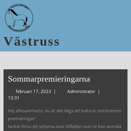
Västruss
Sommarpremieringarna
februari 17, 2023
|
Administrator
|
13:31
Hej allesammans, nu är det dags att boka in sommarens
premieringar!
länkat finns ett schema över tillfällen som ni kan anmäla