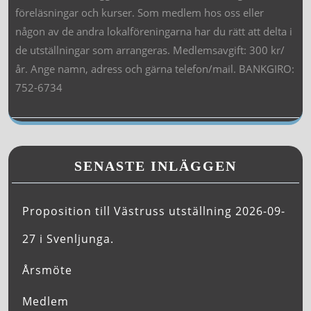
föreläsningar och kurser. Som medlem hos oss eller
någon av de andra lokalföreningarna har du rätt att delta i
de utställningar som arrangeras. Medlemsavgift: 300 kr/
år. Ange namn, adress och gärna telefon/mail. BANKGIRO:
752-6734
SENASTE INLÄGGEN
Proposition till Västruss utställning 2026-09-
27 i Svenljunga.
Årsmöte
Medlem