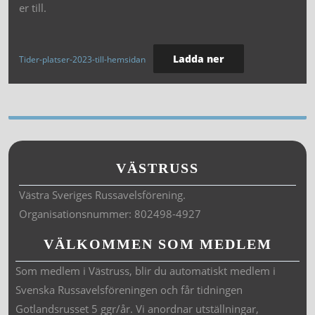
er till.
Ladda ner
Tider-platser-2023-till-hemsidan
VÄSTRUSS
Västra Sveriges Russavelsförening.
Organisationsnummer: 802498-4927
VÄLKOMMEN SOM MEDLEM
Som medlem i Västruss, blir du automatiskt medlem i
Svenska Russavelsföreningen och får tidningen
Gotlandsrusset 5 ggr/år. Vi anordnar utställningar,