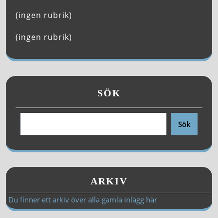
(ingen rubrik)
(ingen rubrik)
SÖK
Sök
ARKIV
Du finner ett arkiv över alla gamla inlägg här