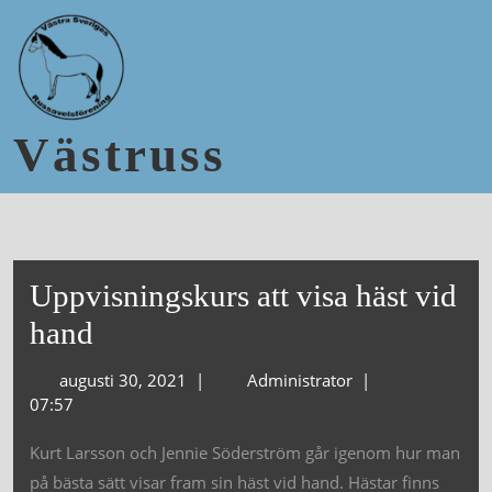
Västruss
Uppvisningskurs att visa häst vid
hand
augusti 30, 2021
|
Administrator
|
07:57
Kurt Larsson och Jennie Söderström går igenom hur man
på bästa sätt visar fram sin häst vid hand. Hästar finns