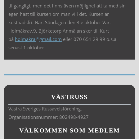
tillgängligt, men det finns även möjlighet att ta med sin
egen häst till kursen om man vill det. Kursen är
kostnadsfri. När: Söndagen den 3:e oktober Var:
Holmåkrav.9, Björketorp Anmälan sker till Kurt
på
holmakra@gmail.com
eller 070 651 29 99 o.s.a
senast 1 oktober.
VÄSTRUSS
Västra Sveriges Russavelsförening.
Organisationsnummer: 802498-4927
VÄLKOMMEN SOM MEDLEM