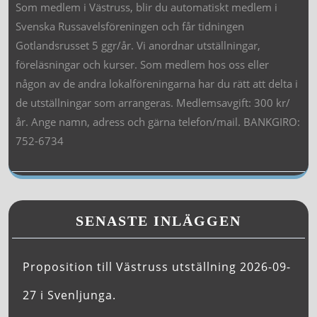
Som medlem i Västruss, blir du automatiskt medlem i
Svenska Russavelsföreningen och får tidningen
Gotlandsrusset 5 ggr/år. Vi anordnar utställningar,
föreläsningar och kurser. Som medlem hos oss eller
någon av de andra lokalföreningarna har du rätt att delta i
de utställningar som arrangeras. Medlemsavgift: 300 kr/
år. Ange namn, adress och gärna telefon/mail. BANKGIRO:
752-6734
SENASTE INLÄGGEN
Proposition till Västruss utställning 2026-09-
27 i Svenljunga.