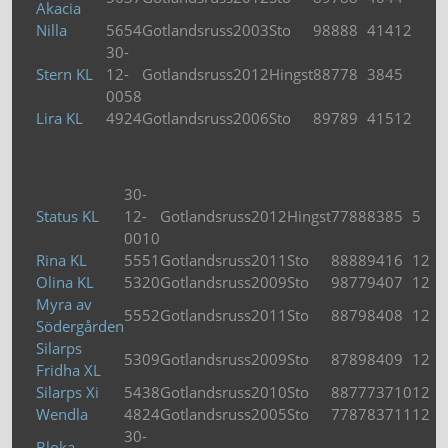
Akacia
Nilla
5654
Gotlandsruss
2003
Sto
9
8
8
8
8
41
4
12
30-
Stern KL
12-
Gotlandsruss
2012
Hingst
8
8
7
7
8
38
4
5
0058
Lira KL
4924
Gotlandsruss
2006
Sto
8
9
7
8
9
41
5
12
30-
Status KL
12-
Gotlandsruss
2012
Hingst
7
7
8
8
8
38
5
5
0010
Rina KL
5551
Gotlandsruss
2011
Sto
8
8
8
8
9
41
6
12
Olina KL
5320
Gotlandsruss
2009
Sto
9
8
7
7
9
40
7
12
Myra av
5552
Gotlandsruss
2011
Sto
8
8
7
9
8
40
8
12
Södergården
Silarps
5309
Gotlandsruss
2009
Sto
8
7
8
9
8
40
9
12
Fridha XL
Silarps Xi
5438
Gotlandsruss
2010
Sto
8
8
7
7
7
37
10
12
Wendla
4824
Gotlandsruss
2005
Sto
7
7
8
7
8
37
11
12
30-
Bloka