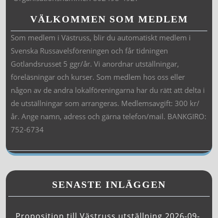
VÄLKOMMEN SOM MEDLEM
Som medlem i Västruss, blir du automatiskt medlem i
Svenska Russavelsföreningen och får tidningen
Gotlandsrusset 5 ggr/år. Vi anordnar utställningar,
föreläsningar och kurser. Som medlem hos oss eller
någon av de andra lokalföreningarna har du rätt att delta i
de utställningar som arrangeras. Medlemsavgift: 300 kr/
år. Ange namn, adress och gärna telefon/mail. BANKGIRO:
752-6734
SENASTE INLÄGGEN
Proposition till Västruss utställning 2026-09-