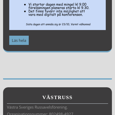
Läs hela
VÄSTRUSS
Västra Sveriges Russavelsförening.
Organisationsnummer: 802498-4927