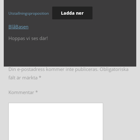
Ladda ner
Utstallningsproposition
BlåBasen
Hoppas vi ses där!
Din e-postadress kommer inte publiceras.
Obligatoriska
fält är märkta
*
Kommentar
*