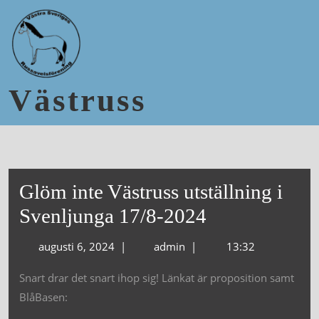
Västruss
Glöm inte Västruss utställning i
Svenljunga 17/8-2024
augusti 6, 2024
|
admin
|
13:32
Snart drar det snart ihop sig! Länkat är proposition samt
BlåBasen: