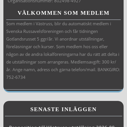
Organisationsnummer: 802498-4927
VÄLKOMMEN SOM MEDLEM
Som medlem i Västruss, blir du automatiskt medlem i
Svenska Russavelsföreningen och får tidningen
Gotlandsrusset 5 ggr/år. Vi anordnar utställningar,
föreläsningar och kurser. Som medlem hos oss eller
någon av de andra lokalföreningarna har du rätt att delta i
de utställningar som arrangeras. Medlemsavgift: 300 kr/
år. Ange namn, adress och gärna telefon/mail. BANKGIRO:
752-6734
SENASTE INLÄGGEN