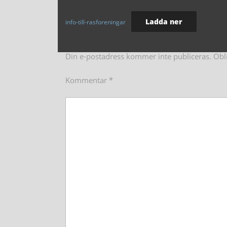
Ladda ner
info-till-rasforeningar
Din e-postadress kommer inte publiceras.
Obl
Kommentar
*