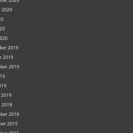
ber 2020
i 2020
20
020
2020
ber 2019
r 2019
ber 2019
019
2019
i 2019
i 2018
ber 2016
ber 2015