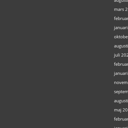
august
mars 
februa
januar
oktobe
august
juli 20
februa
januar
novem
septem
august
maj 2
februa