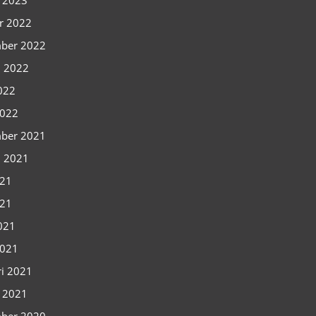
i 2023
r 2022
ber 2022
i 2022
2022
2022
ber 2021
i 2021
021
021
2021
2021
ri 2021
i 2021