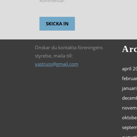
kommentar.
Arc
Önskar du kontakta föreningens
styrelse, maila till:
vastruss@gmail.com
april 
februa
januar
decem
novem
oktobe
septem