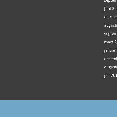
septem
juni 2
oktobe
august
septem
mars 
januar
decem
august
juli 20