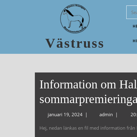
H
Västruss
H
Information om Hal
sommarpremieringa
januari 19, 2024
|
admin
|
20
Hej, nedan länkas en fil med information fr