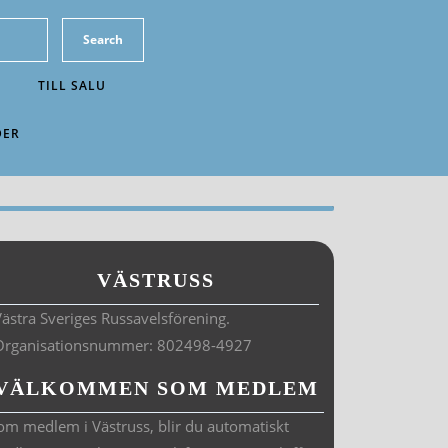
TILL SALU
DER
VÄSTRUSS
ästra Sveriges Russavelsförening.
Organisationsnummer: 802498-4927
VÄLKOMMEN SOM MEDLEM
om medlem i Västruss, blir du automatiskt