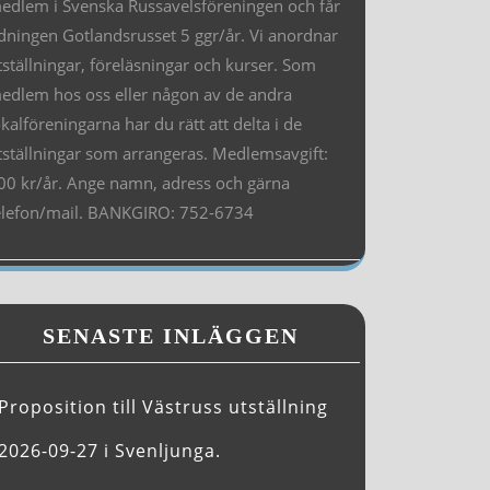
edlem i Svenska Russavelsföreningen och får
idningen Gotlandsrusset 5 ggr/år. Vi anordnar
tställningar, föreläsningar och kurser. Som
edlem hos oss eller någon av de andra
okalföreningarna har du rätt att delta i de
tställningar som arrangeras. Medlemsavgift:
00 kr/år. Ange namn, adress och gärna
elefon/mail. BANKGIRO: 752-6734
SENASTE INLÄGGEN
Proposition till Västruss utställning
2026-09-27 i Svenljunga.