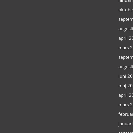
januar
oktobe
septem
august
april 
mars 
septem
august
juni 2
maj 2
april 
mars 
februa
januar