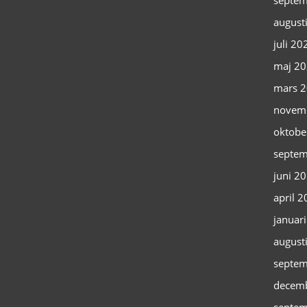
septem
august
juli 20
maj 2
mars 
novem
oktobe
septem
juni 2
april 
januar
august
septem
decem