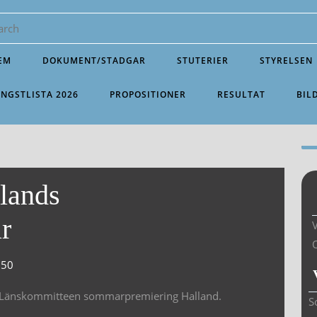
EM
DOKUMENT/STADGAR
STUTERIER
STYRELSEN
INGSTLISTA 2026
PROPOSITIONER
RESULTAT
BIL
lands
r
V
:50
ån Länskommitteen sommarpremiering Halland.
S