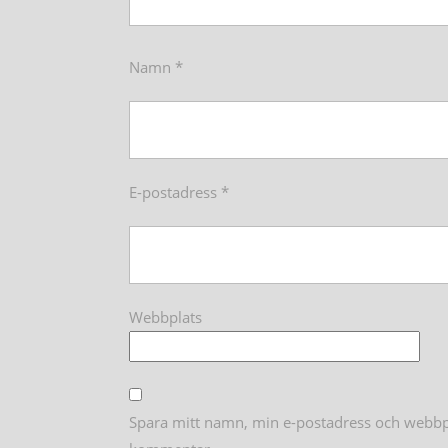
Namn
*
E-postadress
*
Webbplats
Spara mitt namn, min e-postadress och webbpla