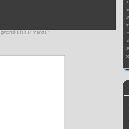
m
t
u
m
igatoriska fält är märkta
*
l
u
3
t