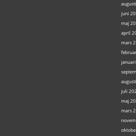
august
juni 2
maj 2
april 
mars 
februa
januar
septem
august
juli 20
maj 2
mars 
novem
oktobe