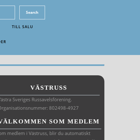
TILL SALU
DER
VÄSTRUSS
ästra Sveriges Russavelsförening.
Organisationsnummer: 802498-4927
VÄLKOMMEN SOM MEDLEM
om medlem i Västruss, blir du automatiskt