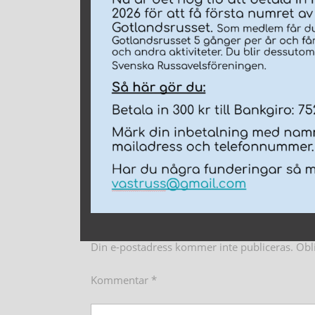
Din e-postadress kommer inte publiceras.
Obl
Kommentar
*