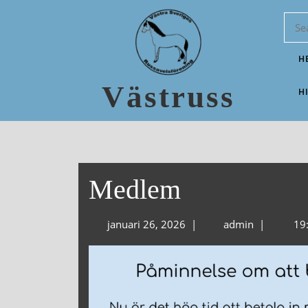
H
Västruss
H
Medlem
januari 26, 2026
|
admin
|
19