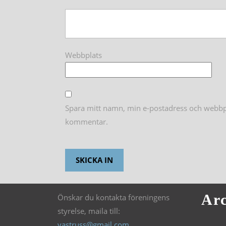
Webbplats
Spara mitt namn, min e-postadress och webbpla
kommentar.
Arc
Önskar du kontakta föreningens
styrelse, maila till:
vastruss@gmail.com