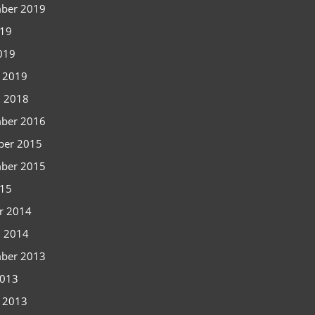
ber 2019
019
2019
i 2019
i 2018
ber 2016
ber 2015
ber 2015
015
r 2014
i 2014
ber 2013
2013
i 2013