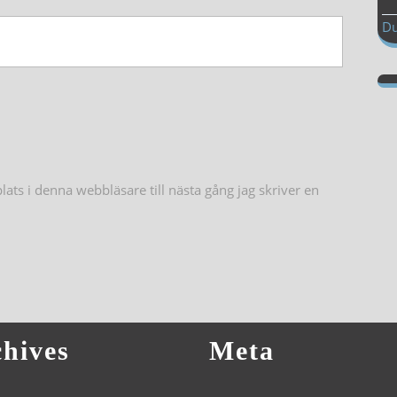
Du
ts i denna webbläsare till nästa gång jag skriver en
hives
Meta