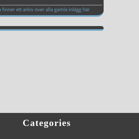
 finner ett arkiv över alla gamla inlägg här
Categories