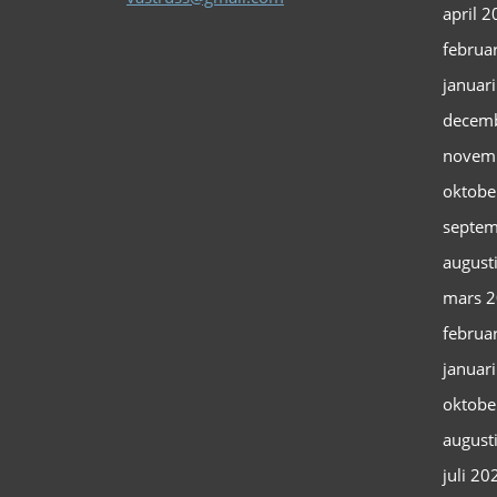
april 
februa
januar
decem
novem
oktobe
septem
august
mars 
februa
januar
oktobe
august
juli 20