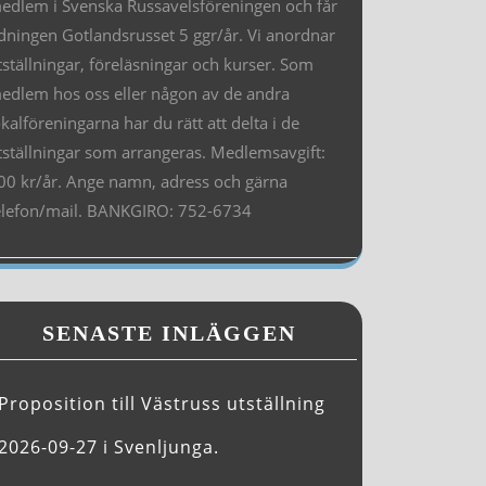
edlem i Svenska Russavelsföreningen och får
idningen Gotlandsrusset 5 ggr/år. Vi anordnar
tställningar, föreläsningar och kurser. Som
edlem hos oss eller någon av de andra
okalföreningarna har du rätt att delta i de
tställningar som arrangeras. Medlemsavgift:
00 kr/år. Ange namn, adress och gärna
elefon/mail. BANKGIRO: 752-6734
SENASTE INLÄGGEN
Proposition till Västruss utställning
2026-09-27 i Svenljunga.