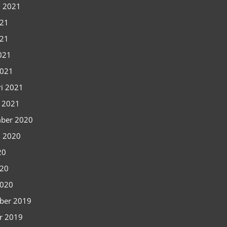
i 2021
021
021
2021
2021
ri 2021
i 2021
ber 2020
i 2020
20
020
2020
ber 2019
r 2019