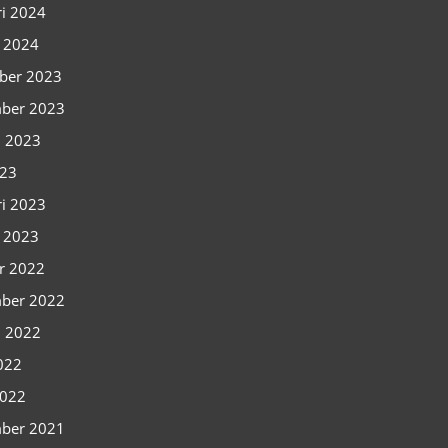
ri 2024
i 2024
ber 2023
ber 2023
i 2023
023
ri 2023
i 2023
r 2022
ber 2022
i 2022
2022
2022
ber 2021