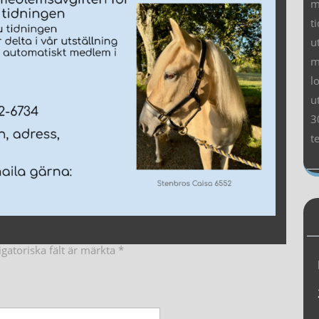
m
t
u
m
l
u
3
t
igatoriska fält är märkta
*