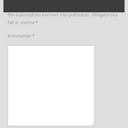
Din e-postadress kommer inte publiceras.
Obligatoriska
fält är märkta
*
Kommentar
*