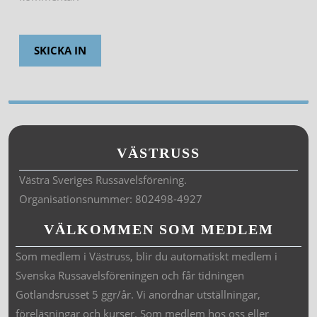
VÄSTRUSS
Västra Sveriges Russavelsförening.
Organisationsnummer: 802498-4927
VÄLKOMMEN SOM MEDLEM
Som medlem i Västruss, blir du automatiskt medlem i
Svenska Russavelsföreningen och får tidningen
Gotlandsrusset 5 ggr/år. Vi anordnar utställningar,
föreläsningar och kurser. Som medlem hos oss eller