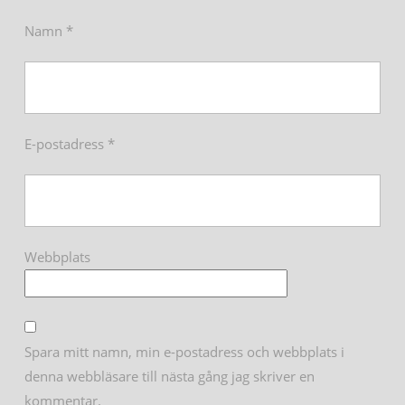
Namn
*
E-postadress
*
Webbplats
Spara mitt namn, min e-postadress och webbplats i
denna webbläsare till nästa gång jag skriver en
kommentar.