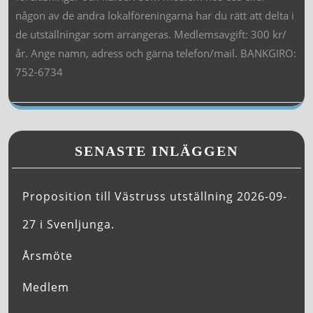
någon av de andra lokalföreningarna har du rätt att delta i
de utställningar som arrangeras. Medlemsavgift: 300 kr/
år. Ange namn, adress och gärna telefon/mail. BANKGIRO:
752-6734
SENASTE INLÄGGEN
Proposition till Västruss utställning 2026-09-
27 i Svenljunga.
Årsmöte
Medlem