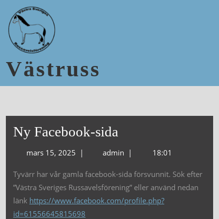
Västruss
Ny Facebook-sida
mars 15, 2025
|
admin
|
18:01
Tyvärr har vår gamla facebook-sida försvunnit. Sök efter
”Västra Sveriges Russavelsförening” eller använd nedan
länk
https://www.facebook.com/profile.php?
id=61556645815698