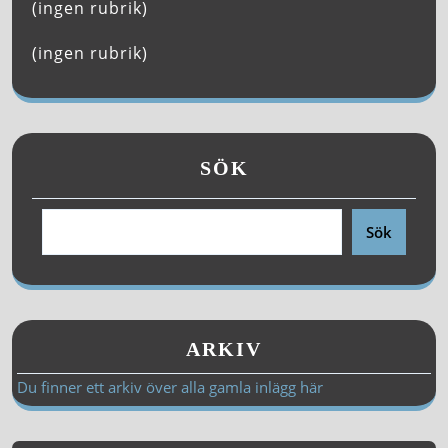
(ingen rubrik)
(ingen rubrik)
SÖK
Sök
ARKIV
Du finner ett arkiv över alla gamla inlägg här