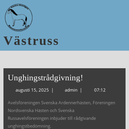
Västruss
Unghingstrådgivning!
augusti 15, 2025
|
admin
|
07:12
Avelsföreningen Svenska Ardennerhästen, Föreningen
Nordsvenska Hästen och Svenska
Russavelsföreningen inbjuder till rådgivande
unghingstbedömning.