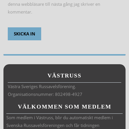
denna webbläsare till nästa gång jag skriver en
kommentar.
VÄSTRUSS
Västra Sveriges Russavelsförening.
Organisationsnummer: 802498-4927
VÄLKOMMEN SOM MEDLEM
Som medlem i Västruss, blir du automatiskt medlem i
Svenska Russavelsföreningen och får tidningen