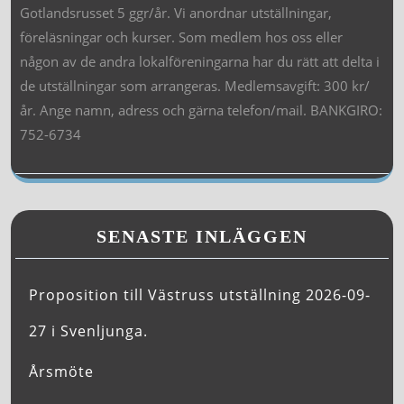
Gotlandsrusset 5 ggr/år. Vi anordnar utställningar,
föreläsningar och kurser. Som medlem hos oss eller
någon av de andra lokalföreningarna har du rätt att delta i
de utställningar som arrangeras. Medlemsavgift: 300 kr/
år. Ange namn, adress och gärna telefon/mail. BANKGIRO:
752-6734
SENASTE INLÄGGEN
Proposition till Västruss utställning 2026-09-
27 i Svenljunga.
Årsmöte