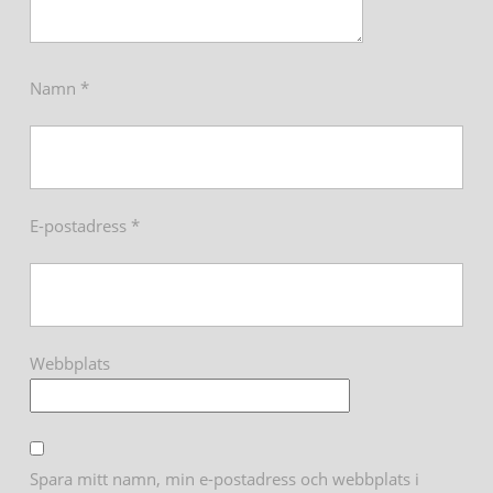
Namn
*
E-postadress
*
Webbplats
Spara mitt namn, min e-postadress och webbplats i