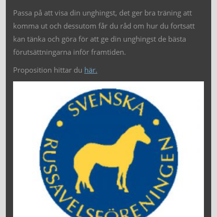
Passa på att visa din unghingst, det ger bra träning att
komma ut och dessutom får du råd om hur du fortsatt
kan tänka och göra för att ge din unghingst de bästa
förutsättningarna inför framtiden.
Proposition hittar du
här.