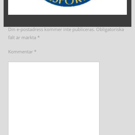
Din e-postadress kommer inte publiceras.
Obligatoriska
fält är märkta
*
Kommentar
*