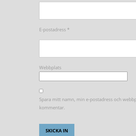
E-postadress
*
Webbplats
Spara mitt namn, min e-postadress och webbpla
kommentar.