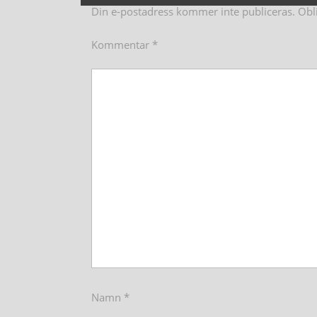
Din e-postadress kommer inte publiceras.
Obl
Kommentar
*
Namn
*