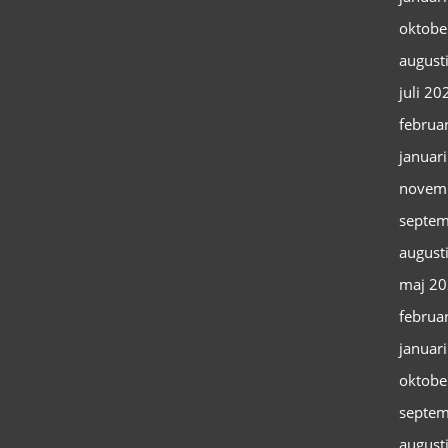
oktobe
august
juli 20
februa
januar
novem
septem
august
maj 2
februa
januar
oktobe
septem
august