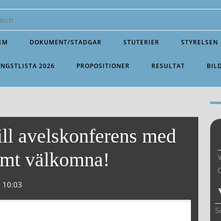
EM
DOKUMENT/STADGAR
STUTERIER
STYRELSEN
INGSTLISTA 2026
PROPOSITIONER
RESULTAT
BIL
till avelskonferens med
rmt välkomna!
V
10:03
S