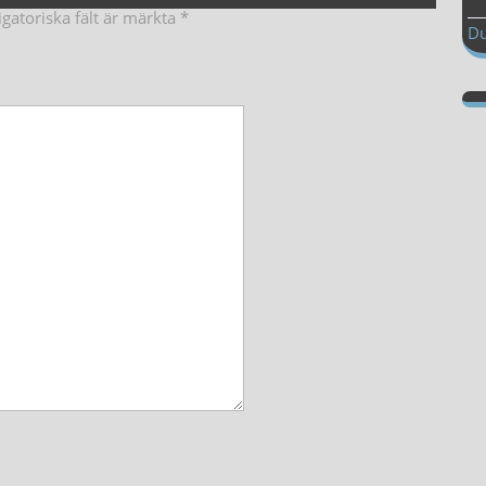
igatoriska fält är märkta
*
Du