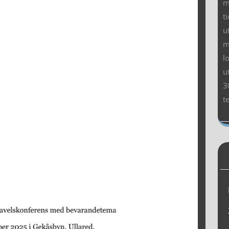
m
t
u
m
l
u
3
t