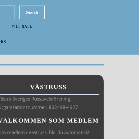
TILL SALU
DER
VÄSTRUSS
ästra Sveriges Russavelsförening.
Organisationsnummer: 802498-4927
VÄLKOMMEN SOM MEDLEM
om medlem i Västruss, blir du automatiskt