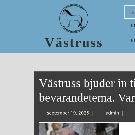
H
Västruss
H
Västruss bjuder in 
bevarandetema. Va
september 19, 2025
|
admin
|