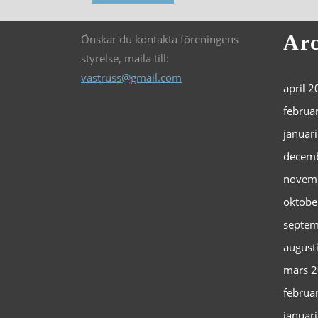
Arc
Önskar du kontakta föreningens
styrelse, maila till:
vastruss@gmail.com
april 
februa
januar
decem
novem
oktobe
septem
august
mars 
februa
januar