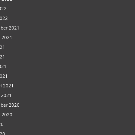
2022
2022
ber 2021
i 2021
021
021
2021
2021
ri 2021
i 2021
ber 2020
i 2020
20
020