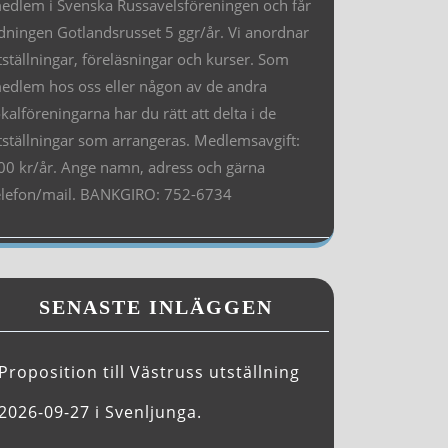
edlem i Svenska Russavelsföreningen och får
idningen Gotlandsrusset 5 ggr/år. Vi anordnar
tställningar, föreläsningar och kurser. Som
edlem hos oss eller någon av de andra
okalföreningarna har du rätt att delta i de
tställningar som arrangeras. Medlemsavgift:
00 kr/år. Ange namn, adress och gärna
elefon/mail. BANKGIRO: 752-6734
SENASTE INLÄGGEN
Proposition till Västruss utställning
2026-09-27 i Svenljunga.