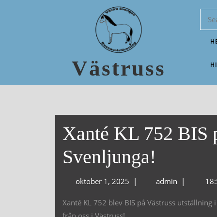
H
Västruss
H
Xanté KL 752 BIS på
Svenljunga!
oktober 1, 2025
|
admin
|
18:
Xanté KL 752 blev BIS på Västruss utställning i
från oss i Västruss!