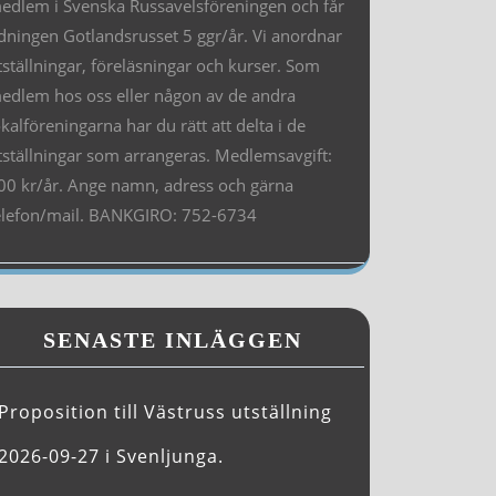
edlem i Svenska Russavelsföreningen och får
idningen Gotlandsrusset 5 ggr/år. Vi anordnar
tställningar, föreläsningar och kurser. Som
edlem hos oss eller någon av de andra
okalföreningarna har du rätt att delta i de
tställningar som arrangeras. Medlemsavgift:
00 kr/år. Ange namn, adress och gärna
elefon/mail. BANKGIRO: 752-6734
SENASTE INLÄGGEN
Proposition till Västruss utställning
2026-09-27 i Svenljunga.