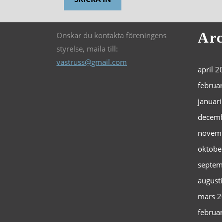
Arc
Önskar du kontakta föreningens
styrelse, maila till:
vastruss@gmail.com
april 
februa
januar
decem
novem
oktobe
septem
august
mars 
februa