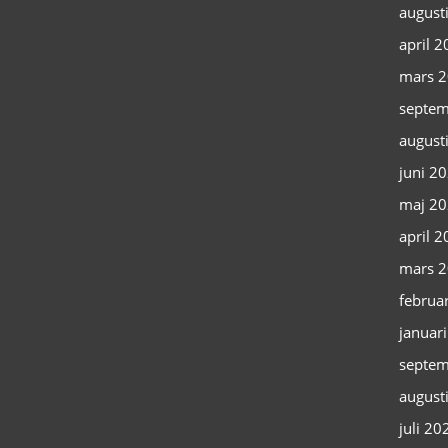
august
april 
mars 
septem
august
juni 2
maj 2
april 
mars 
februa
januar
septem
august
juli 20