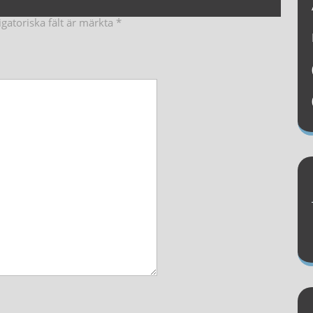
igatoriska fält är märkta
*