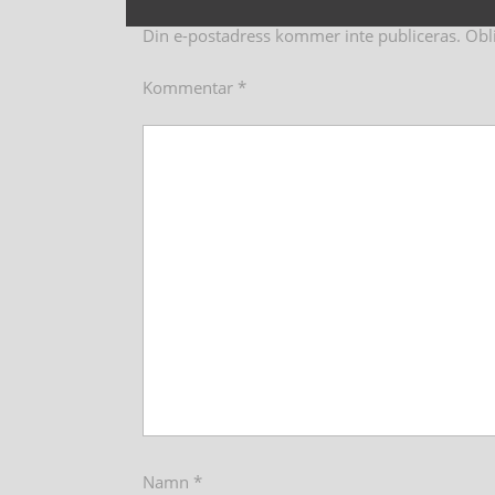
Din e-postadress kommer inte publiceras.
Obl
Kommentar
*
Namn
*