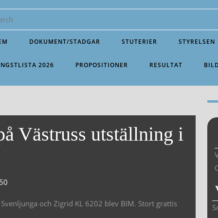
EM
DOKUMENT/STADGAR
STUTERIER
STYRELSEN
INGSTLISTA 2026
PROPOSITIONER
RESULTAT
BIL
 Västruss utställning i
V
50
 Svenljunga och Zigrid KL 6202 blev BIM. Stort grattis
S