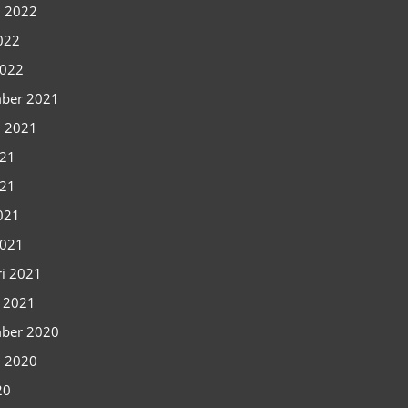
i 2022
2022
2022
ber 2021
i 2021
021
021
2021
2021
ri 2021
i 2021
ber 2020
i 2020
20