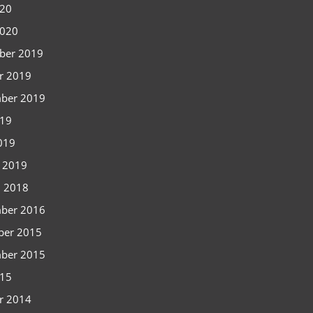
020
2020
ber 2019
r 2019
ber 2019
019
2019
i 2019
i 2018
ber 2016
ber 2015
ber 2015
015
r 2014