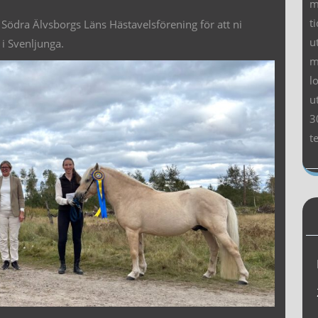
m
t
ill Södra Älvsborgs Läns Hästavelsförening för att ni
u
 i Svenljunga.
m
l
u
3
t