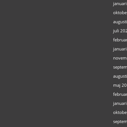
januar
oktobe
august
juli 20
februa
januar
novem
septem
august
maj 2
februa
januar
oktobe
septem