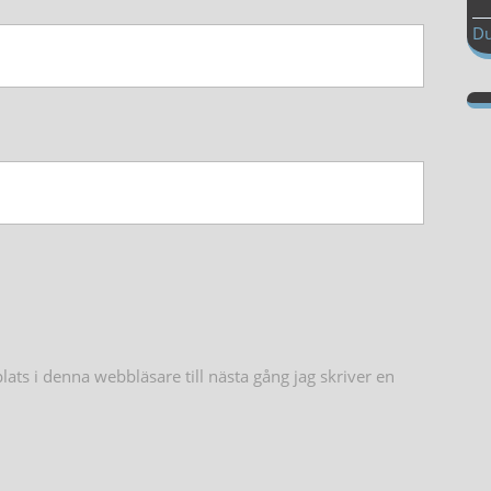
Du
ts i denna webbläsare till nästa gång jag skriver en