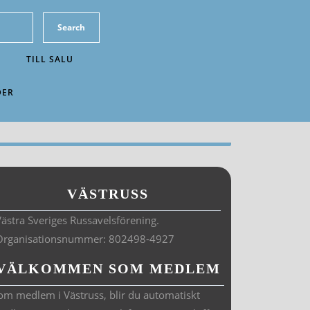
TILL SALU
DER
VÄSTRUSS
ästra Sveriges Russavelsförening.
Organisationsnummer: 802498-4927
VÄLKOMMEN SOM MEDLEM
om medlem i Västruss, blir du automatiskt