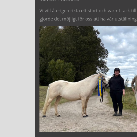
Vi vill återigen rikta ett stort och varmt tack t
gjorde det möjligt för oss att ha vår utställning