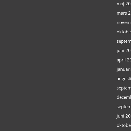
maj 2
mars 
novem
oktobe
septem
juni 2
april 
januar
august
septem
decem
septem
juni 2
oktobe