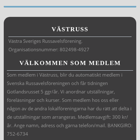
VÄSTRUSS
Västra Sveriges Russavelsförening.
Organisationsnummer: 802498-4927
VÄLKOMMEN SOM MEDLEM
Som medlem i Västruss, blir du automatiskt medlem i
Svenska Russavelsföreningen och får tidningen
Gotlandsrusset 5 ggr/år. Vi anordnar utställningar,
föreläsningar och kurser. Som medlem hos oss eller
någon av de andra lokalföreningarna har du rätt att delta i
de utställningar som arrangeras. Medlemsavgift: 300 kr/
år. Ange namn, adress och gärna telefon/mail. BANKGIRO:
752-6734