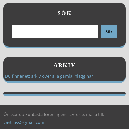
SÖK
Sök
ARKIV
Du finner ett arkiv över alla gamla inlägg här
Önskar du kontakta föreningens styrelse, maila till:
vastruss@gmail.com