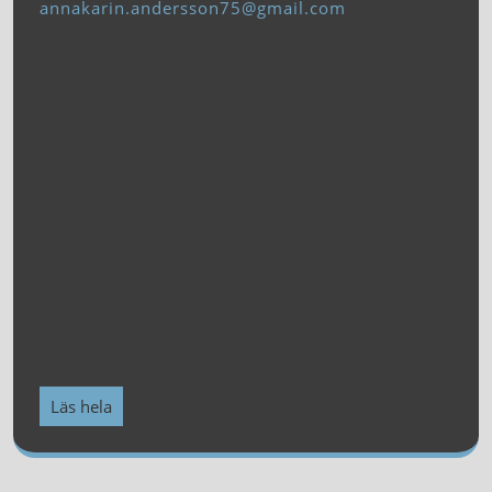
annakarin.andersson75@gmail.com
Läs hela