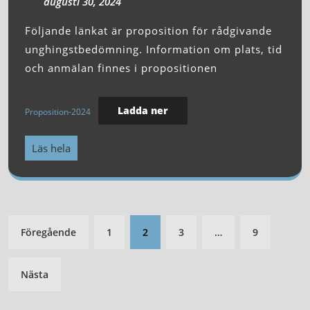
augusti 30, 2024
Följande länkat är proposition för rådgivande
unghingstbedömning. Information om plats, tid
och anmälan finnes i propositionen
Ladda ner
Proposition-2024
Läs hela
Föregående
1
2
3
…
9
Nästa